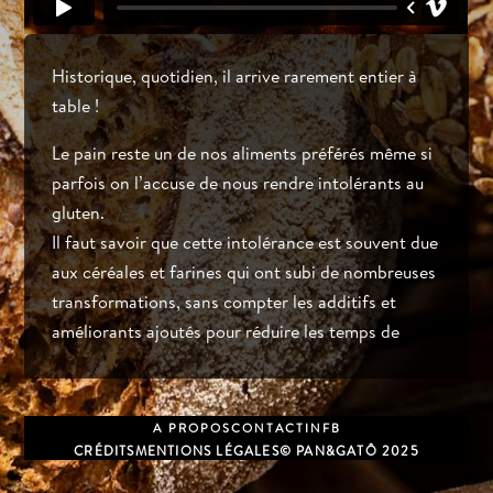
Historique, quotidien, il arrive rarement entier à
table !
Le pain reste un de nos aliments préférés même si
parfois on l’accuse de nous rendre intolérants au
gluten.
Il faut savoir que cette intolérance est souvent due
aux céréales et farines qui ont subi de nombreuses
transformations, sans compter les additifs et
améliorants ajoutés pour réduire les temps de
fabrication.
Chez P&G, le pain est notre « porte-drapeau » !
A PROPOS
CONTACT
IN
FB
Nos artisans boulanger/res mettent la main à la
CRÉDITS
MENTIONS LÉGALES
© PAN&GATÔ 2025
pâte, préparent les levains, répètent les gestes et